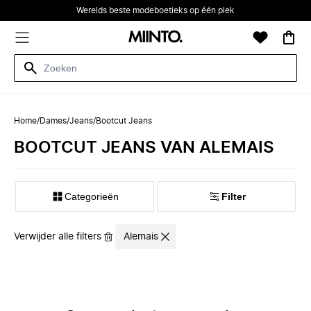
Werelds beste modeboetieks op één plek
Home
/
Dames
/
Jeans
/
Bootcut Jeans
BOOTCUT JEANS VAN ALEMAIS
Categorieën
Filter
Verwijder alle filters
Alemais