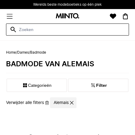
Werelds beste modeboetieks op één plek
Home
/
Dames
/
Badmode
BADMODE VAN ALEMAIS
Categorieën
Filter
Verwijder alle filters
Alemais