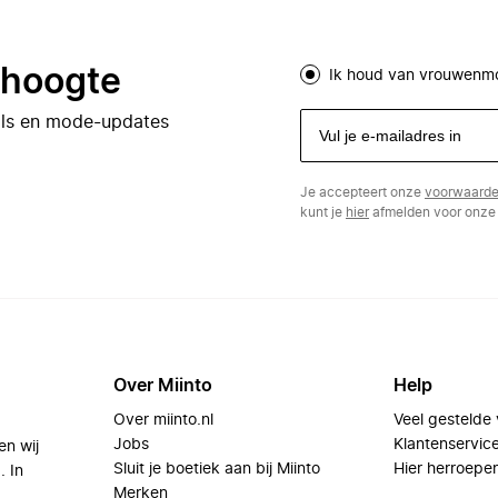
e hoogte
Ik houd van vrouwenm
eals en mode-updates
Je accepteert onze
voorwaard
kunt je
hier
afmelden voor onze 
Over Miinto
Help
Over miinto.nl
Veel gestelde
Jobs
Klantenservic
en wij
Sluit je boetiek aan bij Miinto
Hier herroepe
. In
Merken