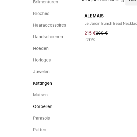
Verwijder alle filters
Ale
Brilmonturen
Broches
ALEMAIS
Le Jardin Bunch Bead Neckla
Haaraccessoires
215 €
269 €
Handschoenen
-20%
Hoeden
Horloges
Juwelen
Kettingen
Mutsen
Oorbellen
Parasols
Petten