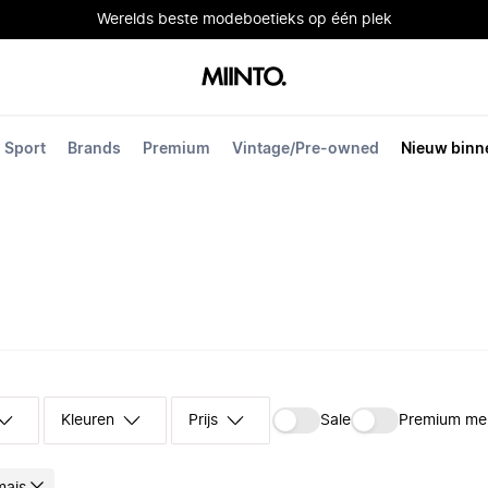
Werelds beste modeboetieks op één plek
Sport
Brands
Premium
Vintage/Pre-owned
Nieuw binn
Kleuren
Prijs
Sale
Premium me