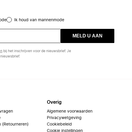
ode
Ik houd van mannenmode
MELD U AAN
en
bij het inschrijven voor de nieuwsbrief. Je
nieuwsbrief.
Overig
 vragen
Algemene voorwaarden
e
Privacywetgeving
n (Retourneren)
Cookiebeleid
Cookie instellingen