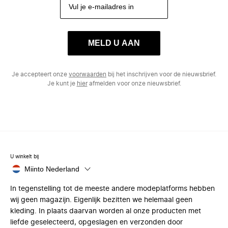
MELD U AAN
Je accepteert onze
voorwaarden
bij het inschrijven voor de nieuwsbrief.
Je kunt je
hier
afmelden voor onze nieuwsbrief.
U winkelt bij
Miinto Nederland
In tegenstelling tot de meeste andere modeplatforms hebben
wij geen magazijn. Eigenlijk bezitten we helemaal geen
kleding. In plaats daarvan worden al onze producten met
liefde geselecteerd, opgeslagen en verzonden door