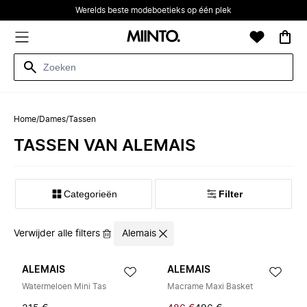
Werelds beste modeboetieks op één plek
Home
/
Dames
/
Tassen
TASSEN VAN ALEMAIS
Categorieën
Filter
Verwijder alle filters
Alemais
ALEMAIS
ALEMAIS
Watermeloen Mini Tas
Macrame Maxi Basket