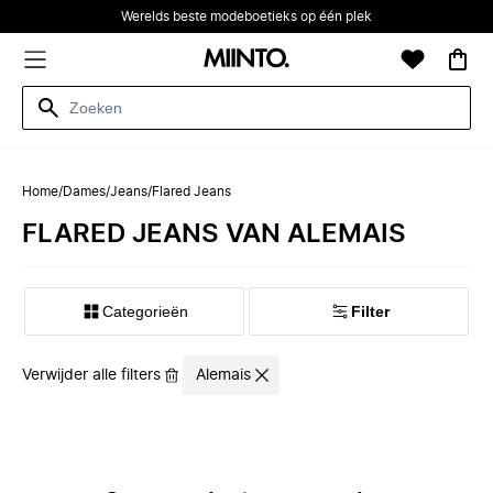
Werelds beste modeboetieks op één plek
Home
/
Dames
/
Jeans
/
Flared Jeans
FLARED JEANS VAN ALEMAIS
Categorieën
Filter
Verwijder alle filters
Alemais