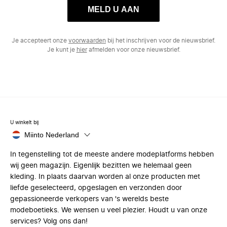
MELD U AAN
Je accepteert onze
voorwaarden
bij het inschrijven voor de nieuwsbrief.
Je kunt je
hier
afmelden voor onze nieuwsbrief.
U winkelt bij
Miinto Nederland
In tegenstelling tot de meeste andere modeplatforms hebben
wij geen magazijn. Eigenlijk bezitten we helemaal geen
kleding. In plaats daarvan worden al onze producten met
liefde geselecteerd, opgeslagen en verzonden door
gepassioneerde verkopers van 's werelds beste
modeboetieks. We wensen u veel plezier. Houdt u van onze
services? Volg ons dan!