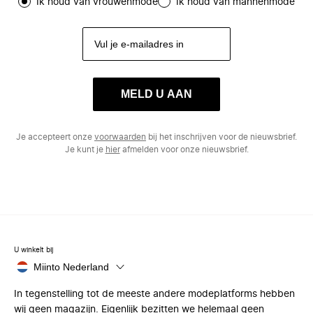
Ik houd van vrouwenmode
Ik houd van mannenmode
MELD U AAN
Je accepteert onze
voorwaarden
bij het inschrijven voor de nieuwsbrief.
Je kunt je
hier
afmelden voor onze nieuwsbrief.
U winkelt bij
Miinto Nederland
In tegenstelling tot de meeste andere modeplatforms hebben
wij geen magazijn. Eigenlijk bezitten we helemaal geen