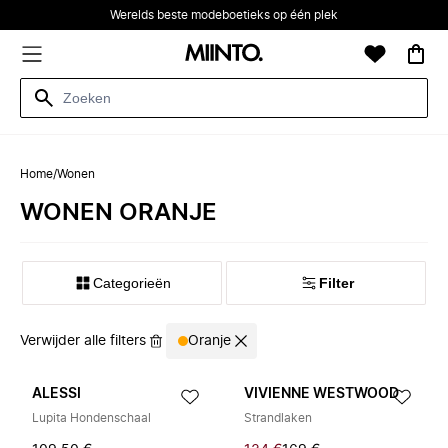
Werelds beste modeboetieks op één plek
Home
/
Wonen
WONEN ORANJE
Categorieën
Filter
Verwijder alle filters
Oranje
ALESSI
VIVIENNE WESTWOOD
Lupita Hondenschaal
Strandlaken