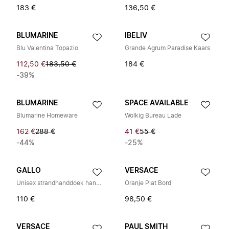
183 €
136,50 €
BLUMARINE
IBELIV
Blu Valentina Topazio
Grande Agrum Paradise Kaars
112,50 €
183,50 €
184 €
-39%
BLUMARINE
SPACE AVAILABLE
Blumarine Homeware
Wolkig Bureau Lade
162 €
288 €
41 €
55 €
-44%
-25%
GALLO
VERSACE
Unisex strandhanddoek handgemaakt in Italië van zacht katoenen badstof
Oranje Plat Bord
110 €
98,50 €
VERSACE
PAUL SMITH