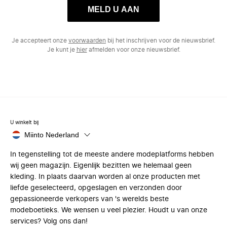
MELD U AAN
Je accepteert onze
voorwaarden
bij het inschrijven voor de nieuwsbrief.
Je kunt je
hier
afmelden voor onze nieuwsbrief.
U winkelt bij
Miinto Nederland
In tegenstelling tot de meeste andere modeplatforms hebben
wij geen magazijn. Eigenlijk bezitten we helemaal geen
kleding. In plaats daarvan worden al onze producten met
liefde geselecteerd, opgeslagen en verzonden door
gepassioneerde verkopers van 's werelds beste
modeboetieks. We wensen u veel plezier. Houdt u van onze
services? Volg ons dan!