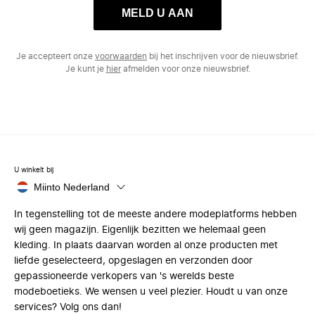
MELD U AAN
Je accepteert onze
voorwaarden
bij het inschrijven voor de nieuwsbrief.
Je kunt je
hier
afmelden voor onze nieuwsbrief.
U winkelt bij
Miinto Nederland
In tegenstelling tot de meeste andere modeplatforms hebben
wij geen magazijn. Eigenlijk bezitten we helemaal geen
kleding. In plaats daarvan worden al onze producten met
liefde geselecteerd, opgeslagen en verzonden door
gepassioneerde verkopers van 's werelds beste
modeboetieks. We wensen u veel plezier. Houdt u van onze
services? Volg ons dan!