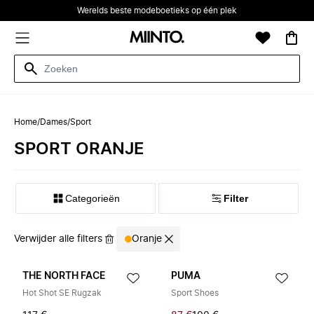
Werelds beste modeboetieks op één plek
Home
/
Dames
/
Sport
SPORT ORANJE
Categorieën
Filter
Verwijder alle filters
Oranje
THE NORTH FACE
PUMA
Hot Shot SE Rugzak
Sport Shoes