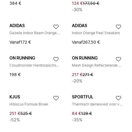
384 €
124 €
177,50 €
-30%
ADIDAS
ADIDAS
Gazelle Indoor Beam Orange Sneakers
Indoor Orange Peel Sneakers
Vanaf
172 €
Vanaf
267,50 €
ON RUNNING
ON RUNNING
Cloudmonster Hardloopschoenen
Mesh Design Reflecterende Sneakers
198 €
217 €
271 €
-20%
KJUS
SPORTFUL
Hibiscus Formule Broek
Thermisch damesvest voor verkenning
251 €
525 €
84 €
129 €
-52%
-35%