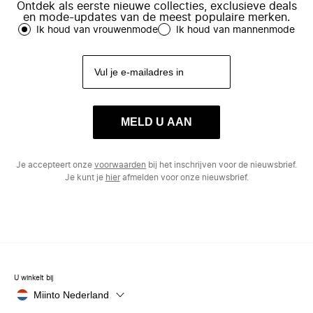
Ontdek als eerste nieuwe collecties, exclusieve deals
en mode-updates van de meest populaire merken.
Ik houd van vrouwenmode
Ik houd van mannenmode
MELD U AAN
Je accepteert onze
voorwaarden
bij het inschrijven voor de nieuwsbrief.
Je kunt je
hier
afmelden voor onze nieuwsbrief.
U winkelt bij
Miinto Nederland