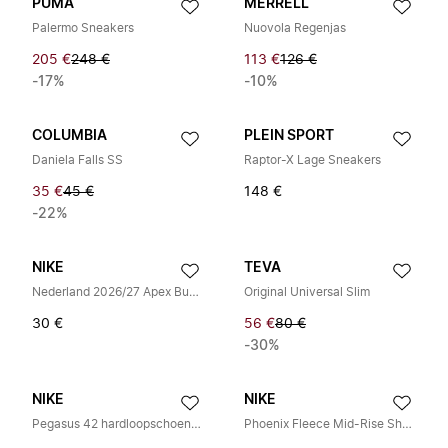
PUMA
MERRELL
Palermo Sneakers
Nuovola Regenjas
205 €
248 €
113 €
126 €
-17%
-10%
COLUMBIA
PLEIN SPORT
Daniela Falls SS
Raptor-X Lage Sneakers
35 €
45 €
148 €
-22%
NIKE
TEVA
Nederland 2026/27 Apex Bucket Hat
Original Universal Slim
30 €
56 €
80 €
-30%
NIKE
NIKE
Pegasus 42 hardloopschoenen
Phoenix Fleece Mid-Rise Shorts