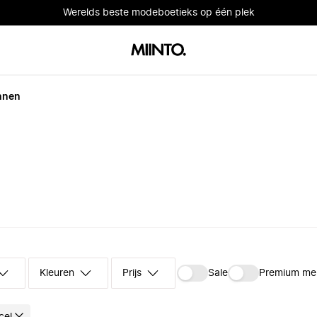
Werelds beste modeboetieks op één plek
nnen
Kleuren
Prijs
Sale
Premium me