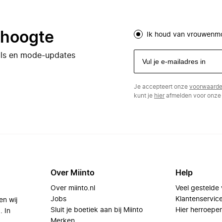
e hoogte
Ik houd van vrouwenm
eals en mode-updates
Je accepteert onze
voorwaard
kunt je
hier
afmelden voor onze 
Over Miinto
Help
Over miinto.nl
Veel gestelde
Jobs
Klantenservic
en wij
Sluit je boetiek aan bij Miinto
Hier herroepe
. In
Merken