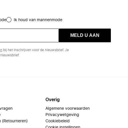
ode
Ik houd van mannenmode
MELD U AAN
en
bij het inschrijven voor de nieuwsbrief. Je
nieuwsbrief.
Overig
 vragen
Algemene voorwaarden
e
Privacywetgeving
n (Retourneren)
Cookiebeleid
Cookie instellingen