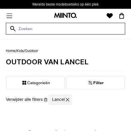
Werelds beste modeboetieks op één plek
Home
/
Kids
/
Outdoor
OUTDOOR VAN LANCEL
Categorieën
Filter
Verwijder alle filters
Lancel