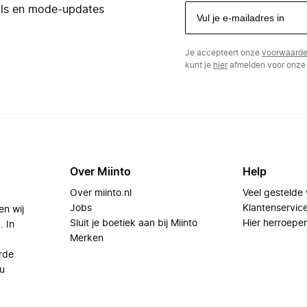
eals en mode-updates
Je accepteert onze
voorwaard
kunt je
hier
afmelden voor onze 
Over Miinto
Help
Over miinto.nl
Veel gestelde
Jobs
Klantenservic
en wij
Sluit je boetiek aan bij Miinto
Hier herroepe
. In
Merken
rde
u