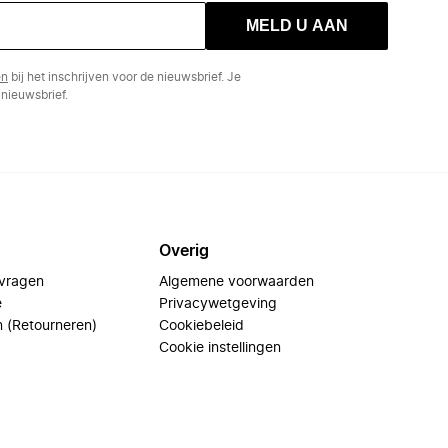
MELD U AAN
en
bij het inschrijven voor de nieuwsbrief. Je
nieuwsbrief.
Overig
 vragen
Algemene voorwaarden
e
Privacywetgeving
n (Retourneren)
Cookiebeleid
Cookie instellingen