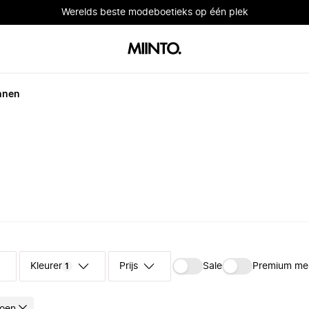
Werelds beste modeboetieks op één plek
nnen
Kleuren
Prijs
Sale
Premium me
1