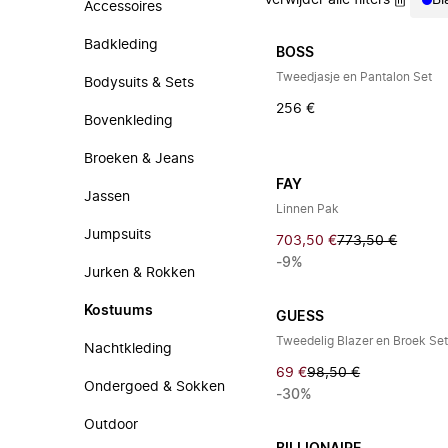
Verwijder alle filters
Bl
Accessoires
Badkleding
BOSS
Tweedjasje en Pantalon Set
Bodysuits & Sets
256 €
Bovenkleding
Broeken & Jeans
FAY
Jassen
Linnen Pak
Jumpsuits
703,50 €
773,50 €
-9%
Jurken & Rokken
Kostuums
GUESS
Tweedelig Blazer en Broek Se
Nachtkleding
69 €
98,50 €
Ondergoed & Sokken
-30%
Outdoor