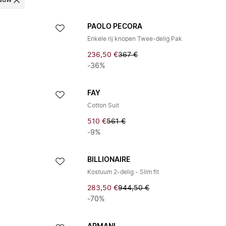
auw
PAOLO PECORA
Enkele rij knopen Twee-delig Pak
236,50 €
367 €
-36%
FAY
Cotton Suit
510 €
561 €
-9%
BILLIONAIRE
t
Kostuum 2-delig - Slim fit
283,50 €
944,50 €
-70%