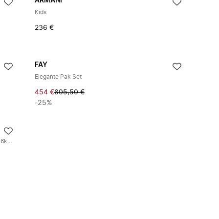
ARMANI
Kids
236 €
FAY
Elegante Pak Set
454 €
605,50 €
-25%
Complete single -breasted jurk en 6kHVJ3 shirt - 6khc68