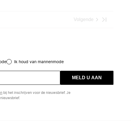
Volgende
ode
Ik houd van mannenmode
MELD U AAN
en
bij het inschrijven voor de nieuwsbrief. Je
nieuwsbrief.