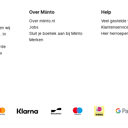
Over Miinto
Help
Over miinto.nl
Veel gestelde
Jobs
Klantenservic
en wij
Sluit je boetiek aan bij Miinto
Hier herroepe
. In
Merken
rde
u