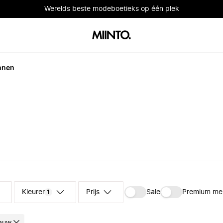
Werelds beste modeboetieks op één plek
nnen
Kleuren
Prijs
Sale
Premium me
1