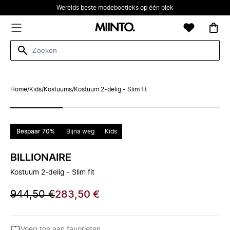
Werelds beste modeboetieks op één plek
Home
/
Kids
/
Kostuums
/
Kostuum 2-delig - Slim fit
Bespaar 70%
Bijna weg
Kids
BILLIONAIRE
Kostuum 2-delig - Slim fit
944,50 €
283,50 €
Voeg toe aan favorieten