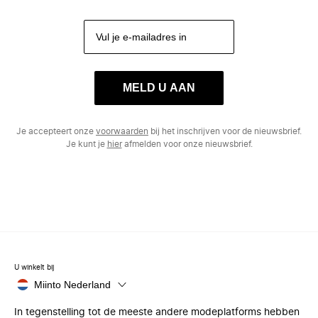
MELD U AAN
Je accepteert onze
voorwaarden
bij het inschrijven voor de nieuwsbrief.
Je kunt je
hier
afmelden voor onze nieuwsbrief.
U winkelt bij
Miinto Nederland
In tegenstelling tot de meeste andere modeplatforms hebben