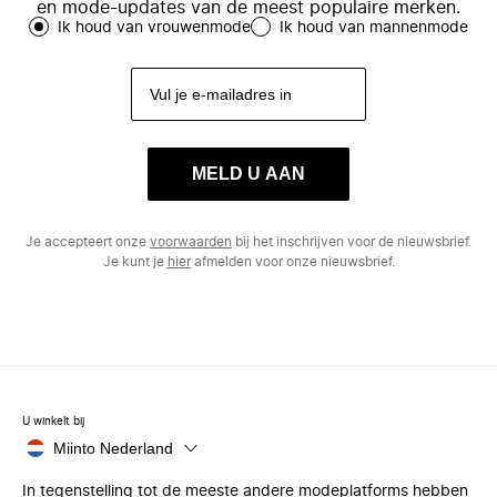
en mode-updates van de meest populaire merken.
Ik houd van vrouwenmode
Ik houd van mannenmode
MELD U AAN
Je accepteert onze
voorwaarden
bij het inschrijven voor de nieuwsbrief.
Je kunt je
hier
afmelden voor onze nieuwsbrief.
U winkelt bij
Miinto Nederland
In tegenstelling tot de meeste andere modeplatforms hebben