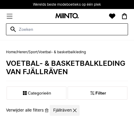
Werelds beste modeboetieks op één plek
Home
/
Heren
/
Sport
/
Voetbal- & basketbalkleding
VOETBAL- & BASKETBALKLEDING
VAN FJÄLLRÄVEN
Categorieën
Filter
Verwijder alle filters
Fjällräven