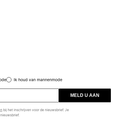
ode
Ik houd van mannenmode
MELD U AAN
en
bij het inschrijven voor de nieuwsbrief. Je
nieuwsbrief.