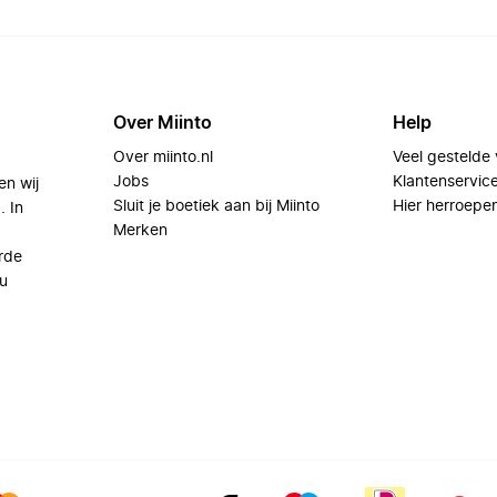
Over Miinto
Help
Over miinto.nl
Veel gestelde
Jobs
Klantenservic
en wij
Sluit je boetiek aan bij Miinto
Hier herroepe
. In
Merken
rde
u