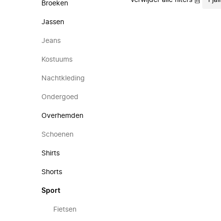
Verwijder alle filters
Fjäl
Broeken
Jassen
Jeans
Kostuums
Nachtkleding
Ondergoed
Overhemden
Schoenen
Shirts
Shorts
Sport
Fietsen