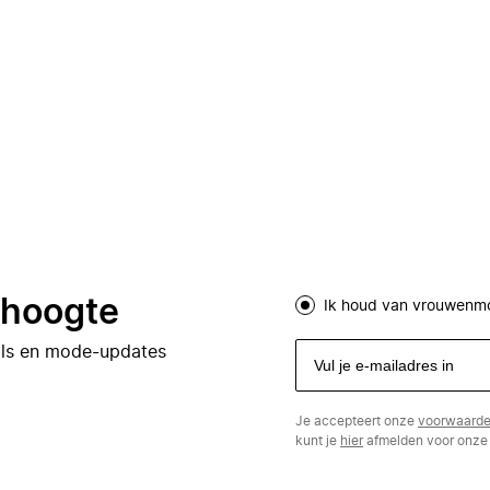
e hoogte
Ik houd van vrouwenm
eals en mode-updates
Je accepteert onze
voorwaard
kunt je
hier
afmelden voor onze 