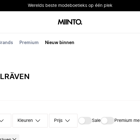
Werelds beste modeboetieks op één plek
Brands
Premium
Nieuw binnen
LLRÄVEN
Kleuren
Prijs
Sale
Premium me