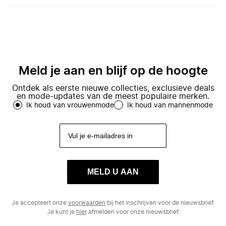
Meld je aan en blijf op de hoogte
Ontdek als eerste nieuwe collecties, exclusieve deals
en mode-updates van de meest populaire merken.
Ik houd van vrouwenmode
Ik houd van mannenmode
MELD U AAN
Je accepteert onze
voorwaarden
bij het inschrijven voor de nieuwsbrief.
Je kunt je
hier
afmelden voor onze nieuwsbrief.