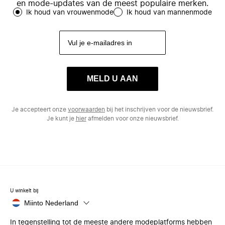
en mode-updates van de meest populaire merken.
Ik houd van vrouwenmode
Ik houd van mannenmode
MELD U AAN
Je accepteert onze
voorwaarden
bij het inschrijven voor de nieuwsbrief.
Je kunt je
hier
afmelden voor onze nieuwsbrief.
U winkelt bij
Miinto Nederland
In tegenstelling tot de meeste andere modeplatforms hebben