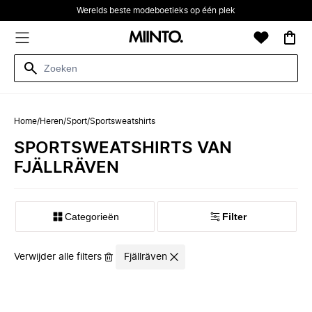
Werelds beste modeboetieks op één plek
Home
/
Heren
/
Sport
/
Sportsweatshirts
SPORTSWEATSHIRTS VAN
FJÄLLRÄVEN
Categorieën
Filter
Verwijder alle filters
Fjällräven