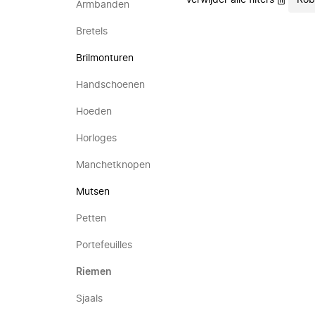
Verwijder alle filters
Rob
Armbanden
Bretels
Brilmonturen
Handschoenen
Hoeden
Horloges
Manchetknopen
Mutsen
Petten
Portefeuilles
Riemen
Sjaals