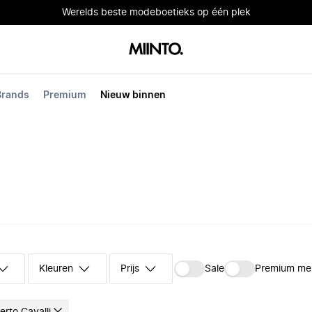
Werelds beste modeboetieks op één plek
Brands
Premium
Nieuw binnen
Kleuren
Prijs
Sale
Premium me