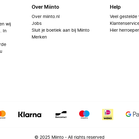
Over Miinto
Help
Over miinto.nl
Veel gestelde
Jobs
Klantenservic
en wij
Sluit je boetiek aan bij Miinto
Hier herroepe
. In
Merken
rde
u
© 2025 Miinto - All rights reserved