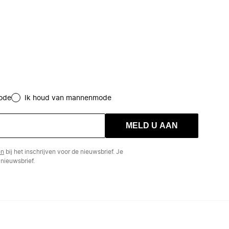
ode
Ik houd van mannenmode
MELD U AAN
en
bij het inschrijven voor de nieuwsbrief. Je
nieuwsbrief.