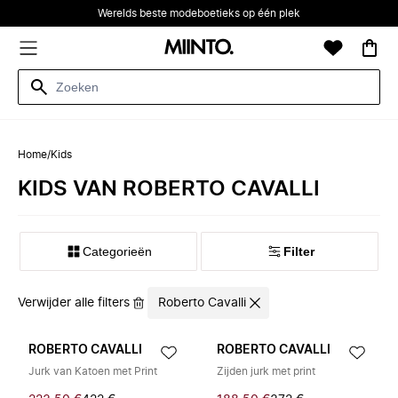
Werelds beste modeboetieks op één plek
Home
/
Kids
KIDS VAN ROBERTO CAVALLI
Categorieën
Filter
Verwijder alle filters
Roberto Cavalli
ROBERTO CAVALLI
ROBERTO CAVALLI
Jurk van Katoen met Print
Zijden jurk met print