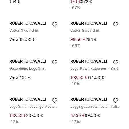
134 €
124 €
372 €
-67%
ROBERTO CAVALLI
ROBERTO CAVALLI
Cotton Sweatshirt
Cotton Sweatshirt
Vanaf
64,50 €
99,50 €
293 €
-66%
ROBERTO CAVALLI
ROBERTO CAVALLI
Geborduurd Logo Shirt
Logo-Patch Katoenen T-Shirt
Vanaf
132 €
102,50 €
114,50 €
-10%
ROBERTO CAVALLI
ROBERTO CAVALLI
Logo Shirt met Lange Mouwen, Luipaard Details en Gouden Knopen
Leggings con stampa animalier
182,50 €
207,50 €
87,50 €
99,50 €
-12%
-12%