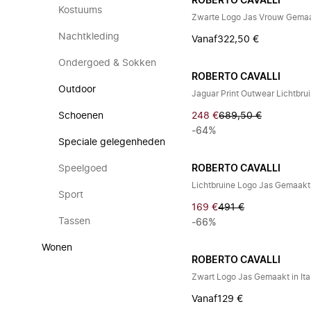
ROBERTO CAVALLI
Kostuums
Zwarte Logo Jas Vrouw Gemaakt
Nachtkleding
Vanaf
322,50 €
Ondergoed & Sokken
ROBERTO CAVALLI
Outdoor
Jaguar Print Outwear Lichtbru
Schoenen
248 €
689,50 €
-64%
Speciale gelegenheden
Speelgoed
ROBERTO CAVALLI
Lichtbruine Logo Jas Gemaakt i
Sport
169 €
491 €
Tassen
-66%
Wonen
ROBERTO CAVALLI
Zwart Logo Jas Gemaakt in Ita
Vanaf
129 €