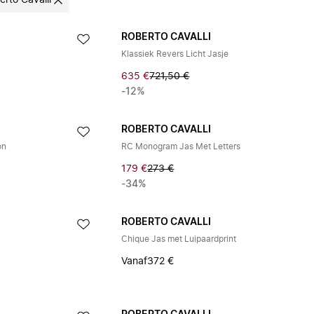
erto Cavalli
ROBERTO CAVALLI
Klassiek Revers Licht Jasje
635 €
721,50 €
-12%
ROBERTO CAVALLI
on
RC Monogram Jas Met Letters
179 €
273 €
-34%
ROBERTO CAVALLI
Chique Jas met Luipaardprint
Vanaf
372 €