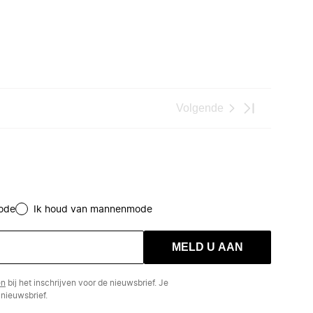
Volgende
ode
Ik houd van mannenmode
MELD U AAN
en
bij het inschrijven voor de nieuwsbrief. Je
nieuwsbrief.