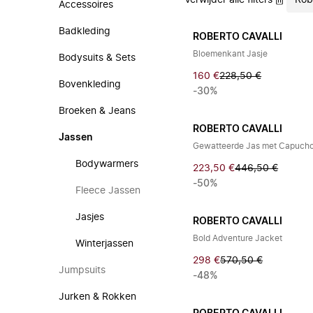
Verwijder alle filters
Rob
Accessoires
Badkleding
ROBERTO CAVALLI
Bloemenkant Jasje
Bodysuits & Sets
160 €
228,50 €
Bovenkleding
-30%
Broeken & Jeans
ROBERTO CAVALLI
Jassen
Gewatteerde Jas met Capuch
Bodywarmers
223,50 €
446,50 €
-50%
Fleece Jassen
Jasjes
ROBERTO CAVALLI
Bold Adventure Jacket
Winterjassen
298 €
570,50 €
Jumpsuits
-48%
Jurken & Rokken