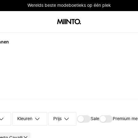
Werelds beste modeboetieks op één plek
nnen
Kleuren
Prijs
Sale
Premium me