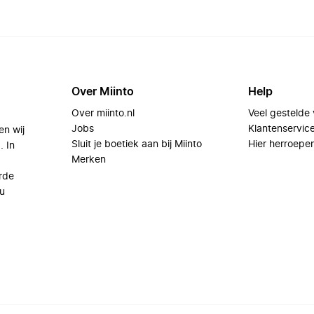
Over Miinto
Help
Over miinto.nl
Veel gestelde
Jobs
Klantenservic
en wij
Sluit je boetiek aan bij Miinto
Hier herroepe
. In
Merken
rde
u