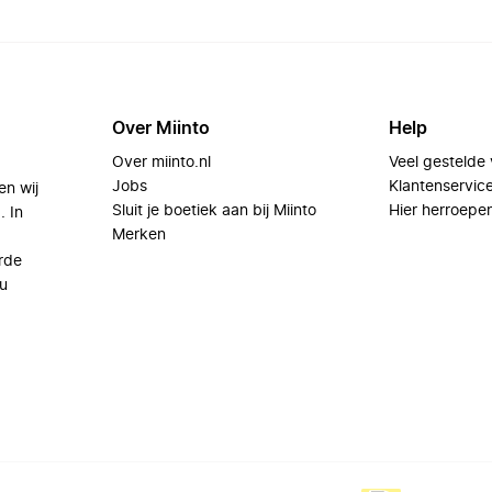
Over Miinto
Help
Over miinto.nl
Veel gestelde
Jobs
Klantenservic
en wij
Sluit je boetiek aan bij Miinto
Hier herroepe
. In
Merken
rde
u