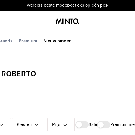
Werelds beste modeboetieks op één plek
Brands
Premium
Nieuw binnen
 ROBERTO
Kleuren
Prijs
Sale
Premium me