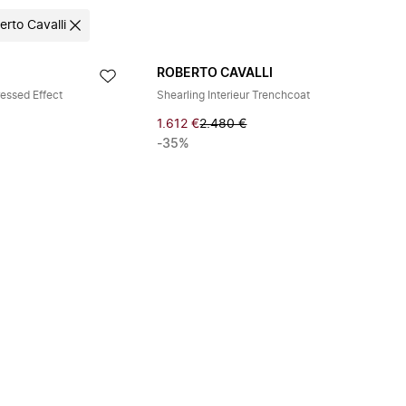
erto Cavalli
ROBERTO CAVALLI
essed Effect
Shearling Interieur Trenchcoat
1.612 €
2.480 €
-35%