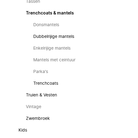
Tassen
Trenchcoats & mantels
Donsmantels
Dubbelrijige mantels
Enkelrijige mantels
Mantels met ceintuur
Parka's
Trenchcoats
Truien & Vesten
Vintage
Zwembroek
Kids