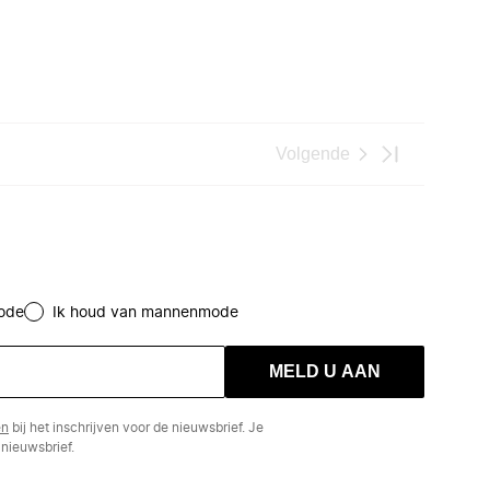
Volgende
ode
Ik houd van mannenmode
MELD U AAN
en
bij het inschrijven voor de nieuwsbrief. Je
nieuwsbrief.