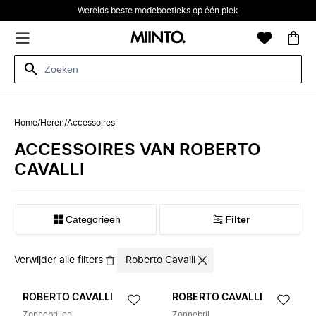
Werelds beste modeboetieks op één plek
Home
/
Heren
/
Accessoires
ACCESSOIRES VAN ROBERTO
CAVALLI
Categorieën
Filter
Verwijder alle filters
Roberto Cavalli
ROBERTO CAVALLI
ROBERTO CAVALLI
Zonnebrillen
Zonnebril