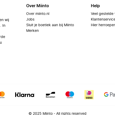
Over Miinto
Help
Over miinto.nl
Veel gestelde
Jobs
Klantenservic
en wij
Sluit je boetiek aan bij Miinto
Hier herroepe
. In
Merken
rde
u
© 2025 Miinto - All rights reserved