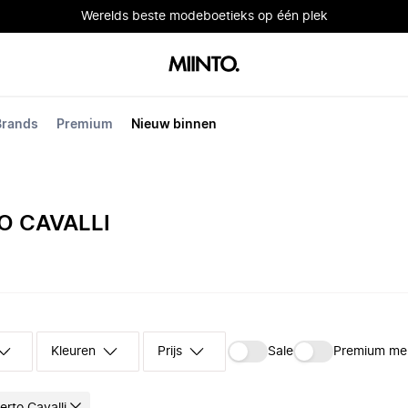
Werelds beste modeboetieks op één plek
Brands
Premium
Nieuw binnen
 CAVALLI
Kleuren
Prijs
Sale
Premium me