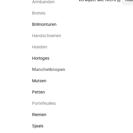
Verwijder alle filters
Rob
Armbanden
Bretels
Brilmonturen
Handschoenen
Hoeden
Horloges
Manchetknopen
Mutsen
Petten
Portefeuilles
Riemen
Sjaals