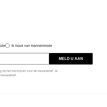
ode
Ik houd van mannenmode
MELD U AAN
en
bij het inschrijven voor de nieuwsbrief. Je
nieuwsbrief.