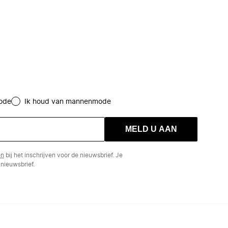
ode
Ik houd van mannenmode
MELD U AAN
en
bij het inschrijven voor de nieuwsbrief. Je
nieuwsbrief.