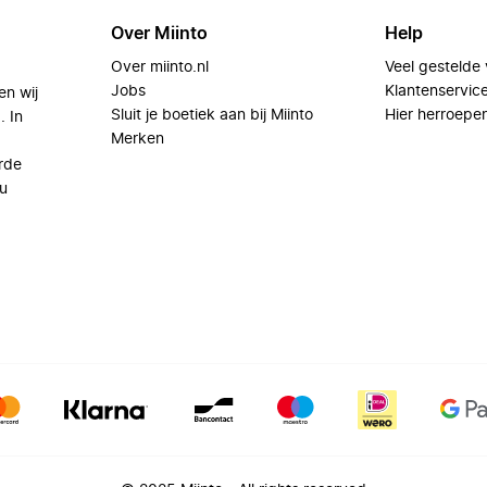
Over Miinto
Help
Over miinto.nl
Veel gestelde
Jobs
Klantenservic
en wij
Sluit je boetiek aan bij Miinto
Hier herroepe
. In
Merken
rde
u