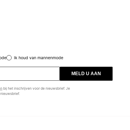
ode
Ik houd van mannenmode
MELD U AAN
en
bij het inschrijven voor de nieuwsbrief. Je
nieuwsbrief.