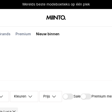
Werelds beste modeboetieks op één plek
Brands
Premium
Nieuw binnen
Kleuren
Prijs
Sale
Premium me