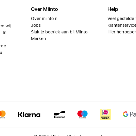
Over Miinto
Help
Over miinto.nl
Veel gestelde
Jobs
Klantenservic
en wij
Sluit je boetiek aan bij Miinto
Hier herroepe
. In
Merken
rde
u