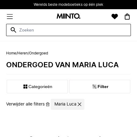
Werelds beste modeboetieks op één plek
Home
/
Heren
/
Ondergoed
ONDERGOED VAN MARIA LUCA
Categorieën
Filter
Verwijder alle filters
Maria Luca