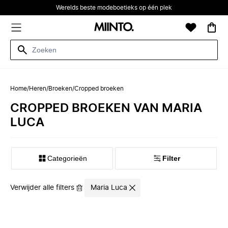
Werelds beste modeboetieks op één plek
Home
/
Heren
/
Broeken
/
Cropped broeken
CROPPED BROEKEN VAN MARIA
LUCA
Categorieën
Filter
Verwijder alle filters
Maria Luca