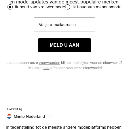
en mode-updates van de meest populaire merken.
Ik houd van vrouwenmode
Ik houd van mannenmode
MELD U AAN
Je accepteert onze
voorwaarden
bij het inschrijven voor de nieuwsbrief.
Je kunt je
hier
afmelden voor onze nieuwsbrief.
U winkelt bij
Miinto Nederland
In tegenstelling tot de meeste andere modeplatforms hebben