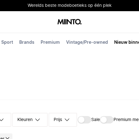
Werelds beste modeboetieks op één plek
Sport
Brands
Premium
Vintage/Pre-owned
Nieuw binn
Kleuren
Prijs
Sale
Premium me