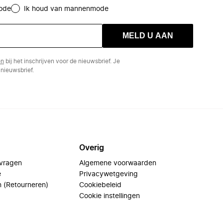
ode
Ik houd van mannenmode
MELD U AAN
en
bij het inschrijven voor de nieuwsbrief. Je
nieuwsbrief.
Overig
 vragen
Algemene voorwaarden
e
Privacywetgeving
n (Retourneren)
Cookiebeleid
Cookie instellingen