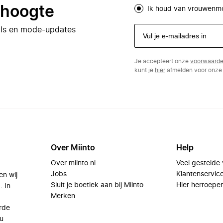
e hoogte
Ik houd van vrouwenm
eals en mode-updates
Je accepteert onze
voorwaard
kunt je
hier
afmelden voor onze 
Over Miinto
Help
Over miinto.nl
Veel gestelde
Jobs
Klantenservic
en wij
Sluit je boetiek aan bij Miinto
Hier herroepe
. In
Merken
rde
u