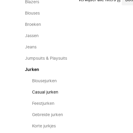
Verwijder alle filters
Bot
Blazers
Blouses
Broeken
Jassen
Jeans
Jumpsuits & Playsuits
Jurken
Blousejurken
Casual jurken
Feestjurken
Gebreide jurken
Korte jurkjes