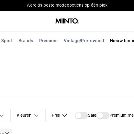
Werelds beste modeboetieks op één plek
Sport
Brands
Premium
Vintage/Pre-owned
Nieuw binn
Kleuren
Prijs
Sale
Premium me