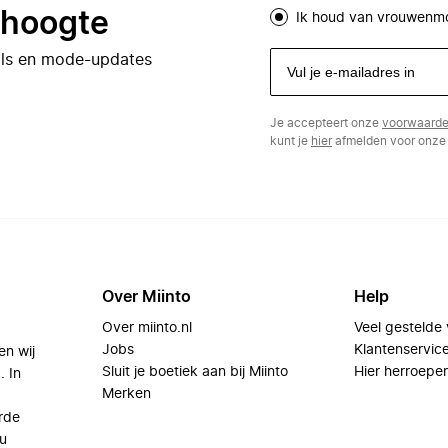
e hoogte
Ik houd van vrouwenm
eals en mode-updates
Je accepteert onze
voorwaard
kunt je
hier
afmelden voor onze 
Over Miinto
Help
Over miinto.nl
Veel gestelde
Jobs
Klantenservic
en wij
Sluit je boetiek aan bij Miinto
Hier herroepe
. In
Merken
rde
u