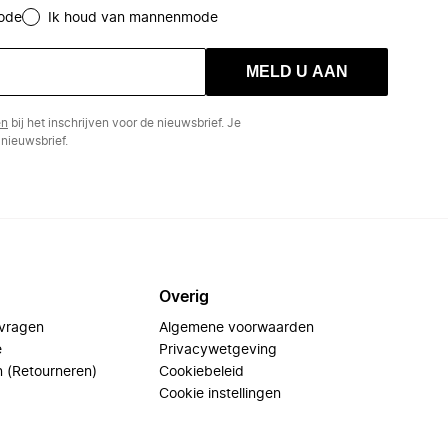
ode
Ik houd van mannenmode
MELD U AAN
en
bij het inschrijven voor de nieuwsbrief. Je
nieuwsbrief.
Overig
 vragen
Algemene voorwaarden
e
Privacywetgeving
n (Retourneren)
Cookiebeleid
Cookie instellingen