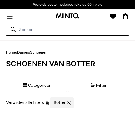
Werelds beste modeboetieks op één plek
Home
/
Dames
/
Schoenen
SCHOENEN VAN BOTTER
Categorieën
Filter
Verwijder alle filters
Botter