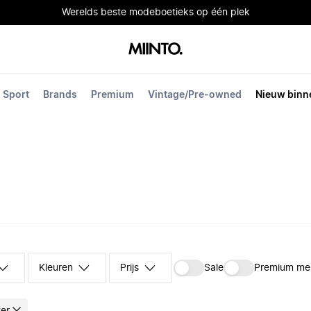
Werelds beste modeboetieks op één plek
Sport
Brands
Premium
Vintage/Pre-owned
Nieuw binn
Kleuren
Prijs
Sale
Premium me