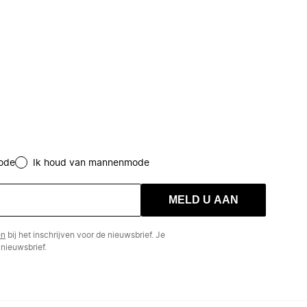
ode
Ik houd van mannenmode
MELD U AAN
en
bij het inschrijven voor de nieuwsbrief. Je
nieuwsbrief.