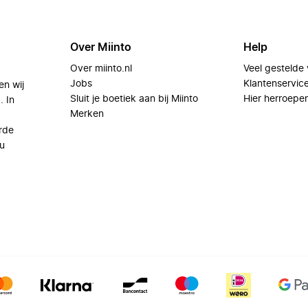
Over Miinto
Help
Over miinto.nl
Veel gestelde
Jobs
Klantenservic
en wij
Sluit je boetiek aan bij Miinto
Hier herroepe
. In
Merken
rde
u