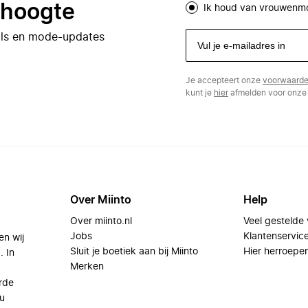
e hoogte
Ik houd van vrouwenm
eals en mode-updates
Je accepteert onze
voorwaard
kunt je
hier
afmelden voor onze 
Over Miinto
Help
Over miinto.nl
Veel gestelde
Jobs
Klantenservic
en wij
Sluit je boetiek aan bij Miinto
Hier herroepe
. In
Merken
rde
u