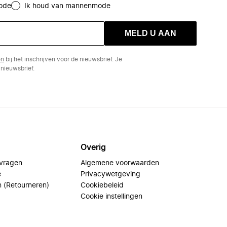
ode
Ik houd van mannenmode
MELD U AAN
en
bij het inschrijven voor de nieuwsbrief. Je
nieuwsbrief.
Overig
 vragen
Algemene voorwaarden
e
Privacywetgeving
n (Retourneren)
Cookiebeleid
Cookie instellingen