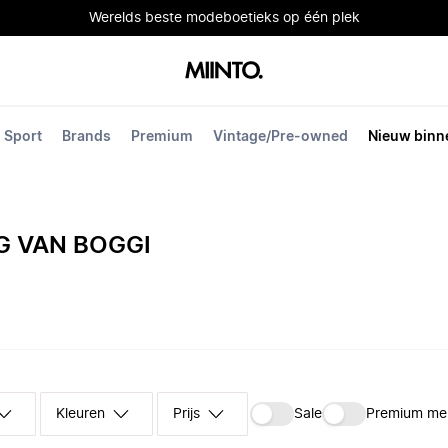
Werelds beste modeboetieks op één plek
Sport
Brands
Premium
Vintage/Pre-owned
Nieuw binn
G VAN BOGGI
Kleuren
Prijs
Sale
Premium me