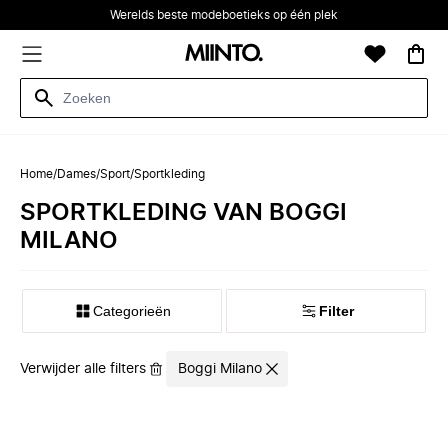
Werelds beste modeboetieks op één plek
Home
/
Dames
/
Sport
/
Sportkleding
SPORTKLEDING VAN BOGGI
MILANO
Categorieën
Filter
Verwijder alle filters
Boggi Milano