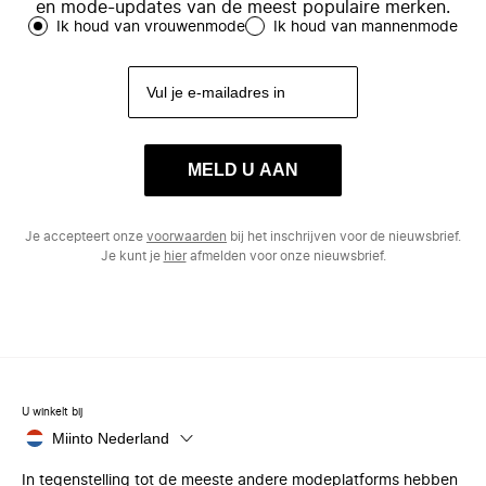
en mode-updates van de meest populaire merken.
Ik houd van vrouwenmode
Ik houd van mannenmode
MELD U AAN
Je accepteert onze
voorwaarden
bij het inschrijven voor de nieuwsbrief.
Je kunt je
hier
afmelden voor onze nieuwsbrief.
U winkelt bij
Miinto Nederland
In tegenstelling tot de meeste andere modeplatforms hebben