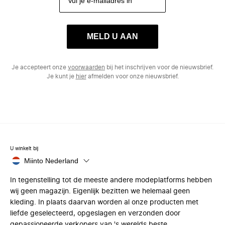
MELD U AAN
Je accepteert onze
voorwaarden
bij het inschrijven voor de nieuwsbrief.
Je kunt je
hier
afmelden voor onze nieuwsbrief.
U winkelt bij
Miinto Nederland
In tegenstelling tot de meeste andere modeplatforms hebben
wij geen magazijn. Eigenlijk bezitten we helemaal geen
kleding. In plaats daarvan worden al onze producten met
liefde geselecteerd, opgeslagen en verzonden door
gepassioneerde verkopers van 's werelds beste