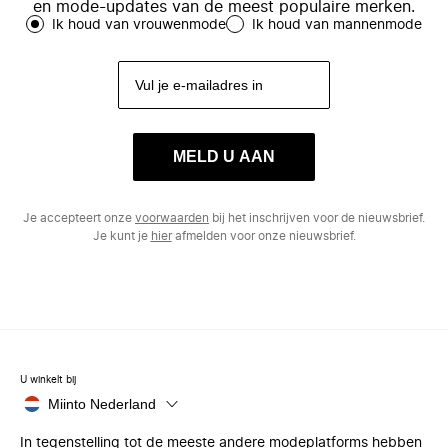
en mode-updates van de meest populaire merken.
Ik houd van vrouwenmode
Ik houd van mannenmode
MELD U AAN
Je accepteert onze
voorwaarden
bij het inschrijven voor de nieuwsbrief.
Je kunt je
hier
afmelden voor onze nieuwsbrief.
U winkelt bij
Miinto Nederland
In tegenstelling tot de meeste andere modeplatforms hebben