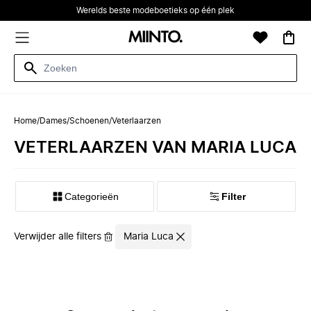
Werelds beste modeboetieks op één plek
Home
/
Dames
/
Schoenen
/
Veterlaarzen
VETERLAARZEN VAN MARIA LUCA
Categorieën
Filter
Verwijder alle filters
Maria Luca