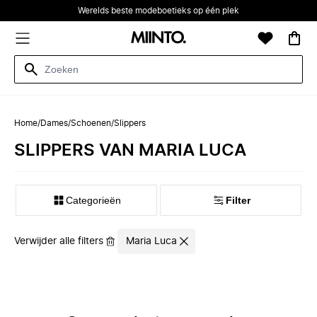
Werelds beste modeboetieks op één plek
Home
/
Dames
/
Schoenen
/
Slippers
SLIPPERS VAN MARIA LUCA
Categorieën
Filter
Verwijder alle filters
Maria Luca