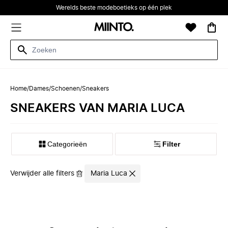
Werelds beste modeboetieks op één plek
Home
/
Dames
/
Schoenen
/
Sneakers
SNEAKERS VAN MARIA LUCA
Categorieën
Filter
Verwijder alle filters
Maria Luca