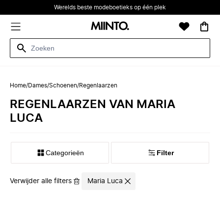
Werelds beste modeboetieks op één plek
Home
/
Dames
/
Schoenen
/
Regenlaarzen
REGENLAARZEN VAN MARIA
LUCA
Categorieën
Filter
Verwijder alle filters
Maria Luca