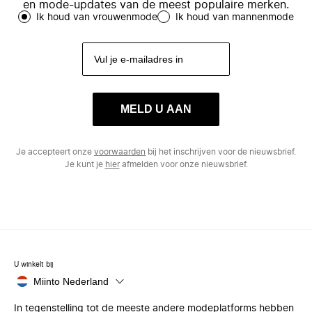
en mode-updates van de meest populaire merken.
Ik houd van vrouwenmode
Ik houd van mannenmode
MELD U AAN
Je accepteert onze
voorwaarden
bij het inschrijven voor de nieuwsbrief.
Je kunt je
hier
afmelden voor onze nieuwsbrief.
U winkelt bij
Miinto Nederland
In tegenstelling tot de meeste andere modeplatforms hebben