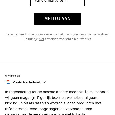
MELD U AAN
Je accepteert onze
voorwaarden
bij het inschrijven voor de nieuwsbrief.
Je kunt je
hier
afmelden voor onze nieuwsbrief.
U winkelt bij
Miinto Nederland
In tegenstelling tot de meeste andere modeplatforms hebben
wij geen magazijn. Eigenlijk bezitten we helemaal geen
kleding. In plaats daarvan worden al onze producten met
liefde geselecteerd, opgeslagen en verzonden door
gepassioneerde verkopers van 's werelds beste