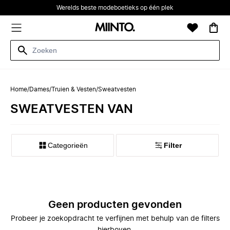
Werelds beste modeboetieks op één plek
Home
/
Dames
/
Truien & Vesten
/
Sweatvesten
SWEATVESTEN VAN
Categorieën
Filter
Geen producten gevonden
Probeer je zoekopdracht te verfijnen met behulp van de filters