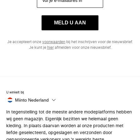
MELD U AAN
Je accepteert onze
voorwaarden
bij het inschrijven voor de nieuwsbrief.
Je kunt je
hier
afmelden voor onze nieuwsbrief.
U winkelt bij
Miinto Nederland
In tegenstelling tot de meeste andere modeplatforms hebben
wij geen magazijn. Eigenlijk bezitten we helemaal geen
kleding. In plaats daarvan worden al onze producten met
liefde geselecteerd, opgeslagen en verzonden door
gepassioneerde verkopers van 's werelds beste