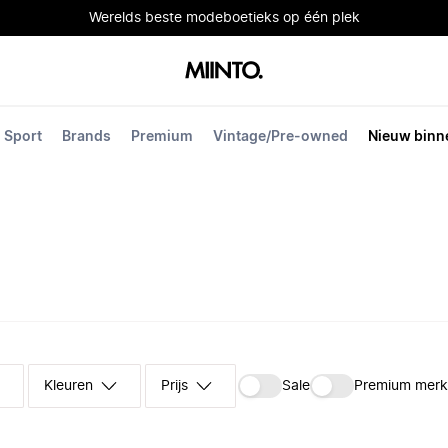
Werelds beste modeboetieks op één plek
Sport
Brands
Premium
Vintage/Pre-owned
Nieuw binn
Kleuren
Prijs
Sale
Premium mer