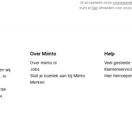
Je accepteert onze
voorwaard
kunt je
hier
afmelden voor onze 
Over Miinto
Help
Over miinto.nl
Veel gestelde
Jobs
Klantenservic
en wij
Sluit je boetiek aan bij Miinto
Hier herroepe
. In
Merken
rde
u