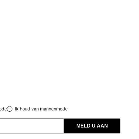
ode
Ik houd van mannenmode
MELD U AAN