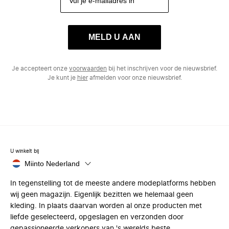
MELD U AAN
Je accepteert onze
voorwaarden
bij het inschrijven voor de nieuwsbrief.
Je kunt je
hier
afmelden voor onze nieuwsbrief.
U winkelt bij
Miinto Nederland
In tegenstelling tot de meeste andere modeplatforms hebben
wij geen magazijn. Eigenlijk bezitten we helemaal geen
kleding. In plaats daarvan worden al onze producten met
liefde geselecteerd, opgeslagen en verzonden door
gepassioneerde verkopers van 's werelds beste