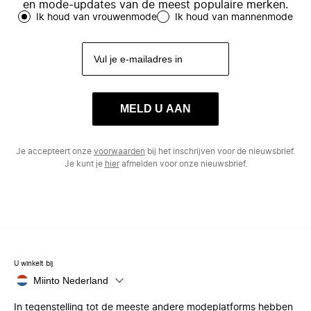
en mode-updates van de meest populaire merken.
Ik houd van vrouwenmode
Ik houd van mannenmode
MELD U AAN
Je accepteert onze
voorwaarden
bij het inschrijven voor de nieuwsbrief.
Je kunt je
hier
afmelden voor onze nieuwsbrief.
U winkelt bij
Miinto Nederland
In tegenstelling tot de meeste andere modeplatforms hebben