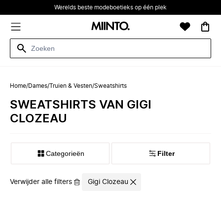
Werelds beste modeboetieks op één plek
Home
/
Dames
/
Truien & Vesten
/
Sweatshirts
SWEATSHIRTS VAN GIGI
CLOZEAU
Categorieën
Filter
Verwijder alle filters
Gigi Clozeau