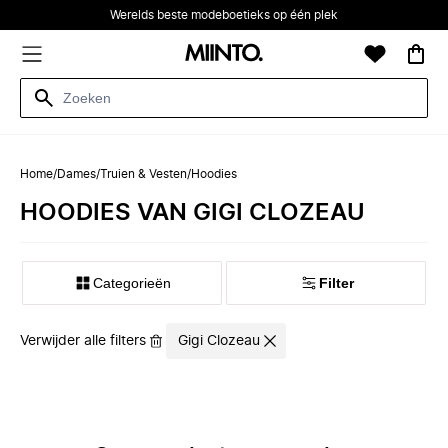
Werelds beste modeboetieks op één plek
Home
/
Dames
/
Truien & Vesten
/
Hoodies
HOODIES VAN GIGI CLOZEAU
Categorieën
Filter
Verwijder alle filters
Gigi Clozeau