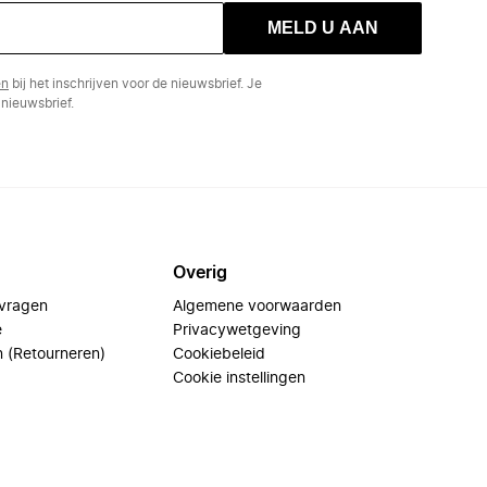
MELD U AAN
en
bij het inschrijven voor de nieuwsbrief. Je
nieuwsbrief.
Overig
 vragen
Algemene voorwaarden
e
Privacywetgeving
n (Retourneren)
Cookiebeleid
Cookie instellingen