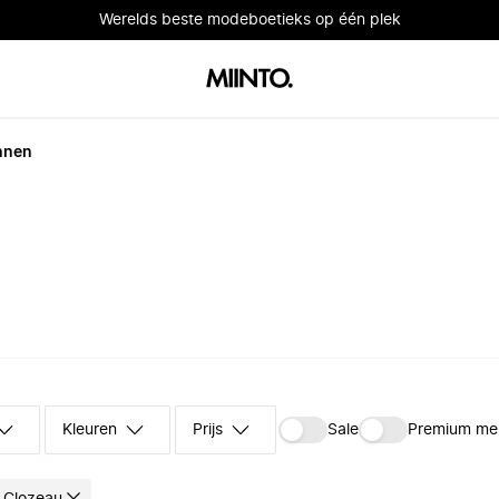
Werelds beste modeboetieks op één plek
nnen
Kleuren
Prijs
Sale
Premium me