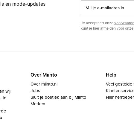
eals en mode-updates
Je accepteert onze
voorwaard
kunt je
hier
afmelden voor onze 
Over Miinto
Help
Over miinto.nl
Veel gestelde
Jobs
Klantenservic
en wij
Sluit je boetiek aan bij Miinto
Hier herroepe
. In
Merken
rde
u