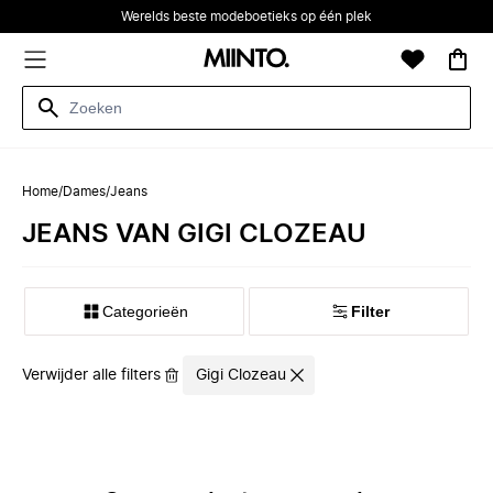
Werelds beste modeboetieks op één plek
Home
/
Dames
/
Jeans
JEANS VAN GIGI CLOZEAU
Categorieën
Filter
Verwijder alle filters
Gigi Clozeau