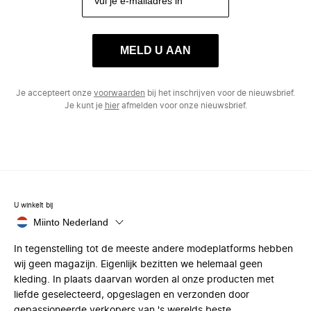
MELD U AAN
Je accepteert onze
voorwaarden
bij het inschrijven voor de nieuwsbrief.
Je kunt je
hier
afmelden voor onze nieuwsbrief.
U winkelt bij
Miinto Nederland
In tegenstelling tot de meeste andere modeplatforms hebben
wij geen magazijn. Eigenlijk bezitten we helemaal geen
kleding. In plaats daarvan worden al onze producten met
liefde geselecteerd, opgeslagen en verzonden door
gepassioneerde verkopers van 's werelds beste